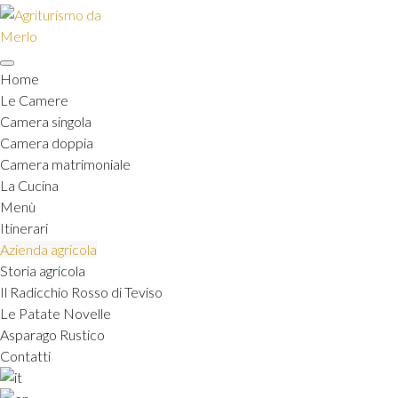
Skip
to
content
Home
Le Camere
Camera singola
Camera doppia
Camera matrimoniale
La Cucina
Menù
Itinerari
Azienda agricola
Storia agricola
Il Radicchio Rosso di Teviso
Le Patate Novelle
Asparago Rustico
Contatti