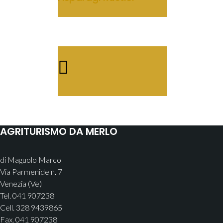
AGRITURISMO DA MERLO
di Maguolo Marco
Via Parmenide n. 7
Venezia (Ve)
Tel. 041 907238
Cell. 328 9439865
Fax. 041 907238