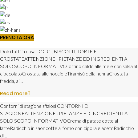
PRENOTA ORA
Categoria:
Dolci fatti in casa DOLCI, BISCOTTI, TORTE E
CROSTATEATTENZIONE : PIETANZE ED INGREDIENTI A
menu
SOLO SCOPO INFORMATIVOTortino caldo alle mele con salsa al
cioccolatoCrostata alle noccioleTiramisù della nonnaCrostata
classico
fredda, ai…
Read more
Contorni di stagione sfiziosi CONTORNI DI
STAGIONEATTENZIONE : PIETANZE ED INGREDIENTI A
SOLO SCOPO INFORMATIVOCrema di patate cotte al
latteRadicchio in saor cotte al forno con cipolla e acetoRadicchio
di…